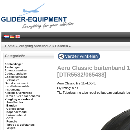
Home
»
Vliegtuig onderhoud
»
Banden
»
Categorieën
Aanbiedingen
Aero Classic buitenband 
Aanhanger
Autoaccessoires
[DTR5582/065488]
Cadeau artikelen
Cockpit uitrusting
Elektronica
Grond equipment
Aero Classic tire 11x4.00-5.
Installatiematerialen
Ply rating: 8PR
Instrumenten
TL: Tubeless, no tube required but can optionally be 
Kleding & verzorging
Lieren / Sleep toebehoren
Vliegtuig onderhoud
AeroMatt lak
Banden
Gereedschap
Kaponderhoud
Lakonderhoud
OEM
Remolie
Turbo's & zelfstarters
Velgen