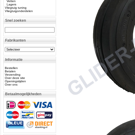
Vetten
Lagers
Vliegtuig tuning
Vliegtuigonderdelen
Snel zoeken
Fabrikanten
Informatie
Bestellen
Betalen
Verzending
Over deze site
Openingstijden
Over ons
Betaalmogelijkheden