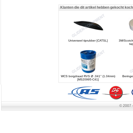
Klanten die dit artikel hebben gekocht koc
Universeel tiprubber [CATSL]
3M/Scotch
ta
WCS borgdraad RVS Ø .041'' (1.04mm)
Beringer
[MS20995-C41]
© 2007 