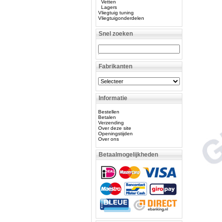
Vetten
Lagers
Vliegtuig tuning
Vliegtuigonderdelen
Snel zoeken
Fabrikanten
Informatie
Bestellen
Betalen
Verzending
Over deze site
Openingstijden
Over ons
Betaalmogelijkheden