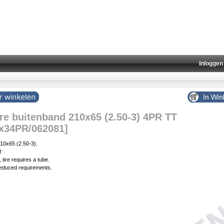
Inloggen
re buitenband 210x65 (2.50-3) 4PR TT
x34PR/062081]
 210x65 (2.50-3).
R
 tire requires a tube.
r reduced requirements.