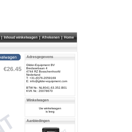
|
Inhoud winkelwagen
|
Afrekenen
|
Home
Adresgegevens
Glider-Equipment BV
€26.45
Bredasebaan 4
4744 RZ Bosschenhoofd
Nederland
T: +31-(0)76-2059169
E:
info@glider-equipment.com
BTW Nr.: NL8041.63.352.B01
KVK Nr.: 20078670
Winkelwagen
Uw winkelwagen
is leeg
Aanbiedingen