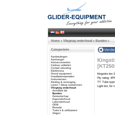
Home
»
Vliegtuig onderhoud
»
Banden
»
Categorieën
Aanbiedingen
Kingsti
Aanhanger
Autoaccessoires
[KT250
Cadeau artikelen
Cockpit uitrusting
Elektronica
Grond equipment
Kingstire tire
Installatiematerialen
Ply rating: 4P
Instrumenten
TT: Tube type,
Kleding & verzorging
Lieren / Sleep toebehoren
Light tire, fo
Vliegtuig onderhoud
AeroMatt lak
Banden
Gereedschap
Kaponderhoud
Lakonderhoud
OEM
Remolie
Turbo's & zelfstarters
Velgen