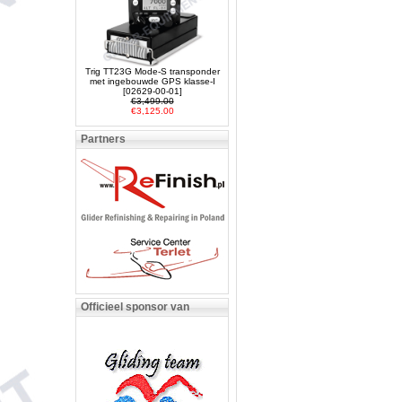
Trig TT23G Mode-S transponder
met ingebouwde GPS klasse-I
[02629-00-01]
€3,499.00
€3,125.00
Partners
Officieel sponsor van