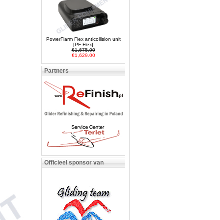
PowerFlarm Flex anticollision unit
[PF-Flex]
€1,675.00
€1,629.00
Partners
Officieel sponsor van