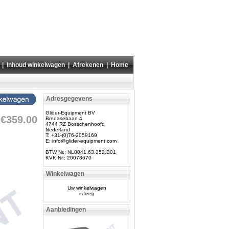
|
Inhoud winkelwagen
|
Afrekenen
|
Home
Adresgegevens
Glider-Equipment BV
€359.00
Bredasebaan 4
4744 RZ Bosschenhoofd
Nederland
T: +31-(0)76-2059169
E:
info@glider-equipment.com
BTW Nr.: NL8041.63.352.B01
KVK Nr.: 20078670
Winkelwagen
Uw winkelwagen
is leeg
Aanbiedingen