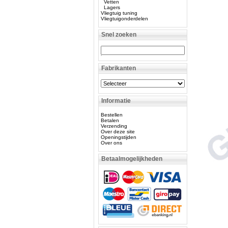
Vetten
Lagers
Vliegtuig tuning
Vliegtuigonderdelen
Snel zoeken
Fabrikanten
Informatie
Bestellen
Betalen
Verzending
Over deze site
Openingstijden
Over ons
Betaalmogelijkheden