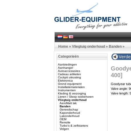
Home
»
Vliegtuig onderhoud
»
Banden
»
Categorieën
Aanbiedingen
Goodye
Aanhanger
Autoaccessoires
400]
Cadeau artikelen
Cockpit uitrusting
Elektronica
Grond equipment
Goodyear tube
Installatiematerialen
Valve angle: 
Instrumenten
Valve length:
Kleding & verzorging
Lieren / Sleep toebehoren
Vliegtuig onderhoud
AeroMatt lak
Banden
Gereedschap
Kaponderhoud
Lakonderhoud
OEM
Remolie
Turbo's & zelfstarters
Velgen