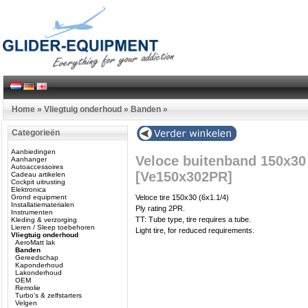
Home
»
Vliegtuig onderhoud
»
Banden
»
Categorieën
Aanbiedingen
Veloce buitenband 150x30 
Aanhanger
Autoaccessoires
[Ve150x302PR]
Cadeau artikelen
Cockpit uitrusting
Elektronica
Grond equipment
Veloce tire 150x30 (6x1.1/4)
Installatiematerialen
Ply rating 2PR.
Instrumenten
TT: Tube type, tire requires a tube.
Kleding & verzorging
Lieren / Sleep toebehoren
Light tire, for reduced requirements.
Vliegtuig onderhoud
AeroMatt lak
Banden
Gereedschap
Kaponderhoud
Lakonderhoud
OEM
Remolie
Turbo's & zelfstarters
Velgen