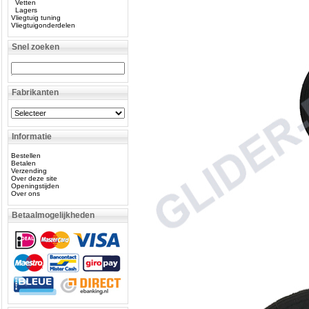
Vetten
Lagers
Vliegtuig tuning
Vliegtuigonderdelen
Snel zoeken
Fabrikanten
Informatie
Bestellen
Betalen
Verzending
Over deze site
Openingstijden
Over ons
Betaalmogelijkheden