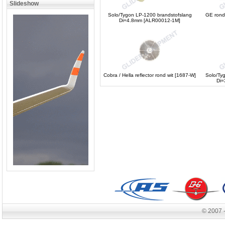
Slideshow
Solo/Tygon LP-1200 brandstofslang
GE ronde
Di=4.8mm [ALR00012-1M]
Cobra / Hella reflector rond wit [1687-W]
Solo/Ty
Di=
© 2007 