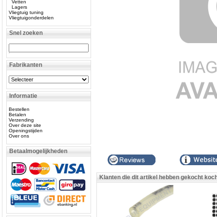
Vetten
Lagers
Vliegtuig tuning
Vliegtuigonderdelen
Snel zoeken
Fabrikanten
Informatie
Bestellen
Betalen
Verzending
Over deze site
Openingstijden
Over ons
Betaalmogelijkheden
Klanten die dit artikel hebben gekocht koc