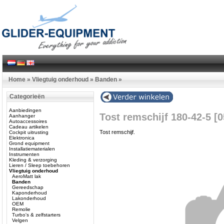
Home
»
Vliegtuig onderhoud
»
Banden
»
Categorieën
Aanbiedingen
Tost remschijf 180-42-5 [
Aanhanger
Autoaccessoires
Cadeau artikelen
Tost remschijf.
Cockpit uitrusting
Elektronica
Grond equipment
Installatiematerialen
Instrumenten
Kleding & verzorging
Lieren / Sleep toebehoren
Vliegtuig onderhoud
AeroMatt lak
Banden
Gereedschap
Kaponderhoud
Lakonderhoud
OEM
Remolie
Turbo's & zelfstarters
Velgen