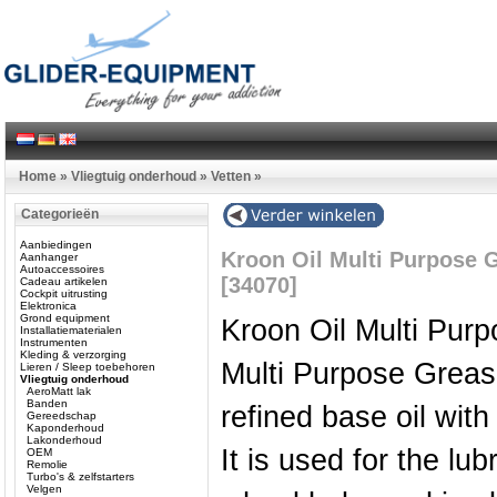
Home
»
Vliegtuig onderhoud
»
Vetten
»
Categorieën
Aanbiedingen
Kroon Oil Multi Purpose 
Aanhanger
Autoaccessoires
[34070]
Cadeau artikelen
Cockpit uitrusting
Elektronica
Grond equipment
Kroon Oil Multi Pur
Installatiematerialen
Instrumenten
Kleding & verzorging
Multi Purpose Grease
Lieren / Sleep toebehoren
Vliegtuig onderhoud
AeroMatt lak
Banden
refined base oil with
Gereedschap
Kaponderhoud
Lakonderhoud
It is used for the lub
OEM
Remolie
Turbo's & zelfstarters
Velgen