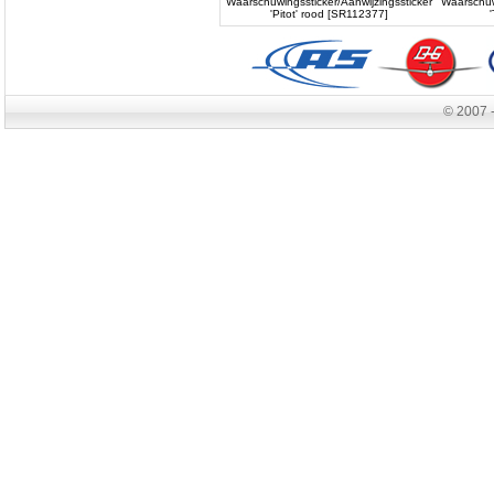
Waarschuwingssticker/Aanwijzingssticker
Waarschuwi
'Pitot' rood [SR112377]
© 2007 