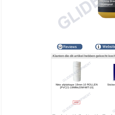
Klanten die dit artikel hebben gekocht koc
Nitto afplaktape 19mm 10 ROLLEN
Sticke
[PVC21-19MMx20M-WIT-10]