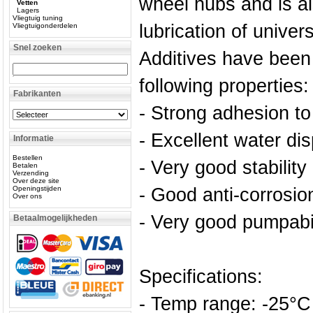
wheel hubs and is al
Vetten
Lagers
Vliegtuig tuning
lubrication of univers
Vliegtuigonderdelen
Snel zoeken
Additives have been
following properties:
Fabrikanten
- Strong adhesion to
- Excellent water di
Informatie
Bestellen
- Very good stability
Betalen
Verzending
Over deze site
Openingstijden
- Good anti-corrosio
Over ons
- Very good pumpabil
Betaalmogelijkheden
Specifications:
- Temp range: -25°C