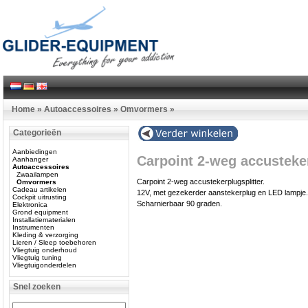
Home
»
Autoaccessoires
»
Omvormers
»
Categorieën
Aanbiedingen
Carpoint 2-weg accusteker
Aanhanger
Autoaccessoires
Zwaailampen
Carpoint 2-weg accustekerplugsplitter.
Omvormers
Cadeau artikelen
12V, met gezekerder aanstekerplug en LED lampje.
Cockpit uitrusting
Scharnierbaar 90 graden.
Elektronica
Grond equipment
Installatiematerialen
Instrumenten
Kleding & verzorging
Lieren / Sleep toebehoren
Vliegtuig onderhoud
Vliegtuig tuning
Vliegtuigonderdelen
Snel zoeken