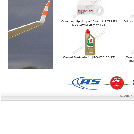
Coroplast afplaktape 19mm 16 ROLLEN
Winter
[302-19MMx25M-WIT-16]
Castrol 2-takt olie 1L [POWER RS 2T]
Tamiy
man
© 2007 