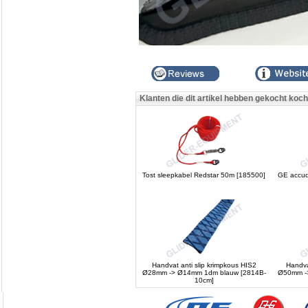
Klanten die dit artikel hebben gekocht koc
Tost sleepkabel Redstar 50m [185500]
GE accud
Handvat anti slip krimpkous HIS2
Handva
Ø28mm -> Ø14mm 1dm blauw [2814B-
Ø50mm ->
10cm]