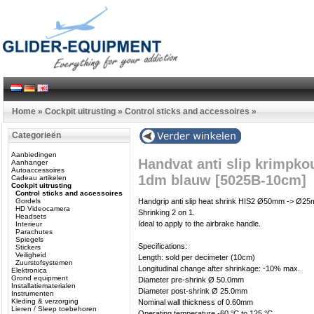
Home
»
Cockpit uitrusting
»
Control sticks and accessoires
»
Categorieën
Aanbiedingen
Handvat anti slip krimp
Aanhanger
Autoaccessoires
1dm blauw [5025B-10cm]
Cadeau artikelen
Cockpit uitrusting
Control sticks and accessoires
Gordels
Handgrip anti slip heat shrink HIS2 Ø50mm -> Ø2
HD Videocamera
Shrinking 2 on 1.
Headsets
Ideal to apply to the airbrake handle.
Interieur
Parachutes
Spiegels
Specifications:
Stickers
Veiligheid
Length: sold per decimeter (10cm)
Zuurstofsystemen
Longitudinal change after shrinkage: -10% max.
Elektronica
Grond equipment
Diameter pre-shrink Ø 50.0mm
Installatiematerialen
Diameter post-shrink Ø 25.0mm
Instrumenten
Kleding & verzorging
Nominal wall thickness of 0.60mm
Lieren / Sleep toebehoren
Operating temperature -60 °C to 125 °C