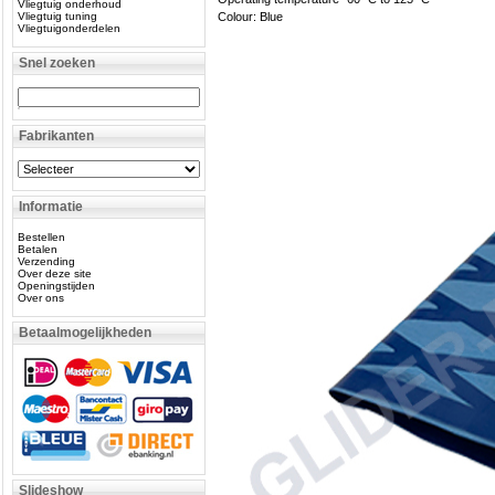
Vliegtuig onderhoud
Vliegtuig tuning
Colour: Blue
Vliegtuigonderdelen
Snel zoeken
Fabrikanten
Informatie
Bestellen
Betalen
Verzending
Over deze site
Openingstijden
Over ons
Betaalmogelijkheden
Slideshow