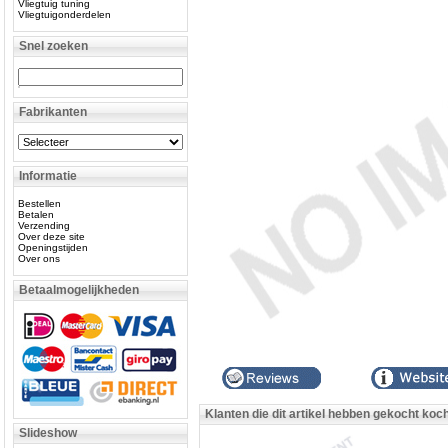
Vliegtuig tuning
Vliegtuigonderdelen
Snel zoeken
Fabrikanten
Informatie
Bestellen
Betalen
Verzending
Over deze site
Openingstijden
Over ons
Betaalmogelijkheden
Klanten die dit artikel hebben gekocht koc
Slideshow