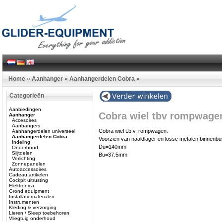
Home
»
Aanhanger
»
Aanhangerdelen Cobra
»
Categorieën
Aanbiedingen
Cobra wiel tbv rompwagen
Aanhanger
Accesoires
Aanhangers
Cobra wiel t.b.v. rompwagen.
Aanhangerdelen universeel
Aanhangerdelen Cobra
Voorzien van naaldlager en losse metalen binnenbu
Indeling
Du=140mm
Onderhoud
Slijtdelen
Bu=37.5mm
Verlichting
Zonnepanelen
Autoaccessoires
Cadeau artikelen
Cockpit uitrusting
Elektronica
Grond equipment
Installatiematerialen
Instrumenten
Kleding & verzorging
Lieren / Sleep toebehoren
Vliegtuig onderhoud