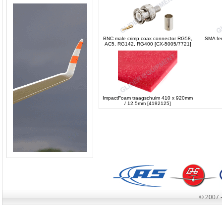
BNC male crimp coax connector RG58,
SMA fe
AC5, RG142, RG400 [CX-5005/7721]
ImpactFoam traagschuim 410 x 920mm
/ 12.5mm [4192125]
© 2007 