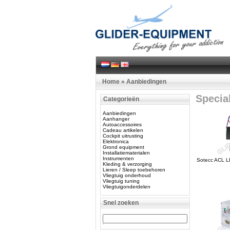
Home
»
Aanbiedingen
Specia
Categorieën
Aanbiedingen
Aanhanger
Autoaccessoires
Cadeau artikelen
Cockpit uitrusting
Elektronica
Grond equipment
Installatiematerialen
Instrumenten
Sotecc ACL LE
Kleding & verzorging
Lieren / Sleep toebehoren
Vliegtuig onderhoud
Vliegtuig tuning
Vliegtuigonderdelen
Snel zoeken