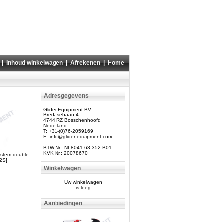
|
Inhoud winkelwagen
|
Afrekenen
|
Home
Adresgegevens
Glider-Equipment BV
Bredasebaan 4
4744 RZ Bosschenhoofd
Nederland
T: +31-(0)76-2059169
E:
info@glider-equipment.com
BTW Nr.: NL8041.63.352.B01
KVK Nr.: 20078670
ystem double
2S]
Winkelwagen
Uw winkelwagen
is leeg
Aanbiedingen