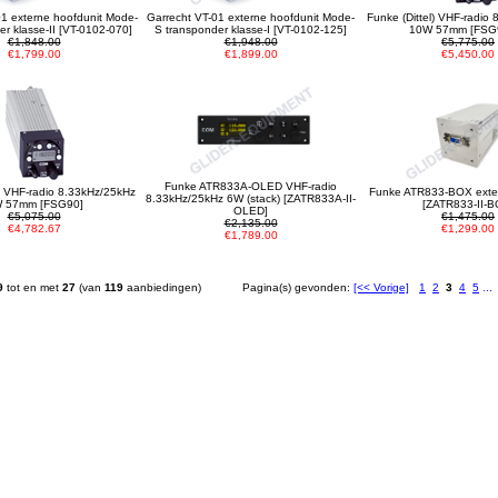
01 externe hoofdunit Mode-
Garrecht VT-01 externe hoofdunit Mode-
Funke (Dittel) VHF-radio
r klasse-II [VT-0102-070]
S transponder klasse-I [VT-0102-125]
10W 57mm [FSG
€1,848.00
€1,948.00
€5,775.00
€1,799.00
€1,899.00
€5,450.00
Funke ATR833A-OLED VHF-radio
l) VHF-radio 8.33kHz/25kHz
Funke ATR833-BOX exter
8.33kHz/25kHz 6W (stack) [ZATR833A-II-
 57mm [FSG90]
[ZATR833-II-B
OLED]
€5,075.00
€1,475.00
€2,135.00
€4,782.67
€1,299.00
€1,789.00
9
tot en met
27
(van
119
aanbiedingen)
Pagina(s) gevonden:
[<< Vorige]
1
2
3
4
5
...