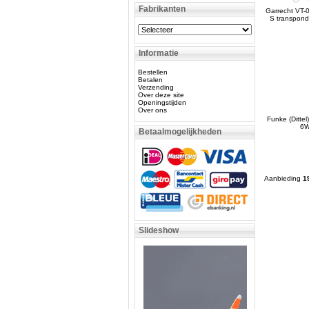
Fabrikanten
Garrecht VT-
S transponde
Informatie
Bestellen
Betalen
Verzending
Over deze site
Openingstijden
Over ons
Funke (Ditte
6W
Betaalmogelijkheden
Aanbieding
1
Slideshow