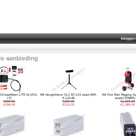
Inloggen
le aanbieding
D-kapblitser LITE kit [ACL-
IMI vleugelsteun XLC 82-124 zwart [WS-
IMI One Man Rigging S
LT]
X-124-B]
seater [OMRS-
€399.00
€239.00
€1,415.00
€299.00
€219.00
€1,389.00