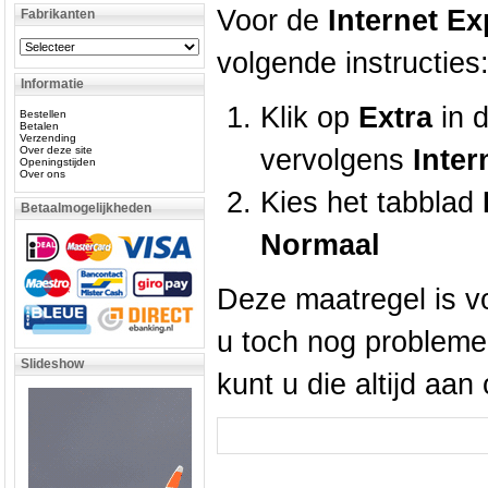
Voor de
Internet Ex
Fabrikanten
volgende instructies
Informatie
Klik op
Extra
in 
Bestellen
Betalen
Verzending
Over deze site
vervolgens
Inter
Openingstijden
Over ons
Kies het tabblad
Betaalmogelijkheden
Normaal
Deze maatregel is v
u toch nog probleme
Slideshow
kunt u die altijd aan 