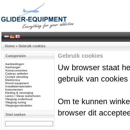
Home
»
Gebruik cookies
Gebruik cookies
Categorieën
Aanbiedingen
Uw browser staat he
Aanhanger
Autoaccessoires
Cadeau artikelen
gebruik van cookies 
Cockpit uitrusting
Elektronica
Grond equipment
Installatiematerialen
Instrumenten
Kleding & verzorging
Lieren / Sleep toebehoren
Om te kunnen winkel
Vliegtuig onderhoud
Vliegtuig tuning
Vliegtuigonderdelen
browser dit acceptee
Snel zoeken