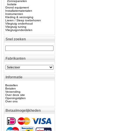
Zonnepanelen
Isolatie
Grond equipment
Installatiematerialen
Instrumenten
Kleding & verzorging
Lieren / Sleep toebehoren
Vliegtuig onderhoud
Vliegtuig tuning
Vliegtuigonderdelen
Snel zoeken
Fabrikanten
Informatie
Bestellen
Betalen
Verzending
Over deze site
Openingstijden
Over ons
Betaalmogelijkheden