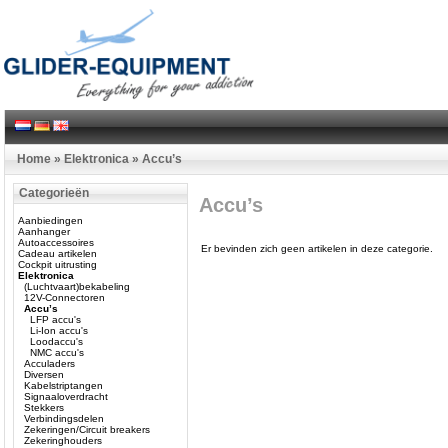
Home
»
Elektronica
»
Accu’s
Categorieën
Accu’s
Aanbiedingen
Aanhanger
Autoaccessoires
Er bevinden zich geen artikelen in deze categorie.
Cadeau artikelen
Cockpit uitrusting
Elektronica
(Luchtvaart)bekabeling
12V-Connectoren
Accu’s
LFP accu's
Li-Ion accu's
Loodaccu's
NMC accu's
Acculaders
Diversen
Kabelstriptangen
Signaaloverdracht
Stekkers
Verbindingsdelen
Zekeringen/Circuit breakers
Zekeringhouders