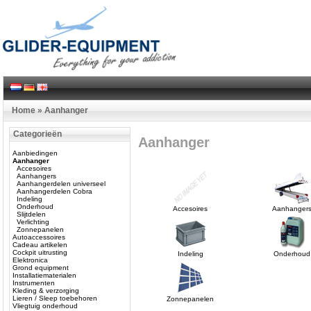
Home
»
Aanhanger
Categorieën
Aanhanger
Aanbiedingen
Aanhanger
Accesoires
Aanhangers
Aanhangerdelen universeel
Aanhangerdelen Cobra
Indeling
Onderhoud
Accesoires
Aanhanger
Slijtdelen
Verlichting
Zonnepanelen
Autoaccessoires
Cadeau artikelen
Cockpit uitrusting
Indeling
Onderhoud
Elektronica
Grond equipment
Installatiematerialen
Instrumenten
Kleding & verzorging
Lieren / Sleep toebehoren
Zonnepanelen
Vliegtuig onderhoud