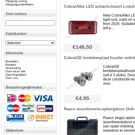
Vliegtuig tuning
Vliegtuigonderdelen
Cobra/Alko LED achterlichtunit Links
Snel zoeken
New Cobra/Alko LE
light-unit, used on
from 2026. Suitable
left a...
Fabrikanten
€146.50
Informatie
Cobra/GE kentekenplaat houder antidi
Bestellen
Betalen
Cobra/GE
Verzending
kentekenplaathou
Over deze site
Openingstijden
(set à 2 stuks). Doo
Over ons
deze constructie wo
voor...
Betaalmogelijkheden
€4.95
Raaco assortiments-opbergdoos (4x8-0
Raaco (lege) opbe
assortimentsdoos v
van raster indeling
Slideshow
waardoor er verschil