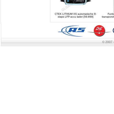
CTEK LITHIUM XS automatische 8-
Funk
staps LFP-accu lader [56-899]
transpond
© 2007 