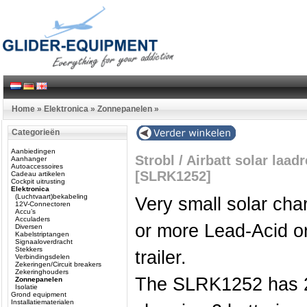
Home
»
Elektronica
»
Zonnepanelen
»
Categorieën
Aanbiedingen
Strobl / Airbatt solar laadr
Aanhanger
Autoaccessoires
[SLRK1252]
Cadeau artikelen
Cockpit uitrusting
Elektronica
(Luchtvaart)bekabeling
Very small solar char
12V-Connectoren
Accu’s
Acculaders
or more Lead-Acid or
Diversen
Kabelstriptangen
Signaaloverdracht
Stekkers
trailer.
Verbindingsdelen
Zekeringen/Circuit breakers
Zekeringhouders
The SLRK1252 has 2 
Zonnepanelen
Isolatie
Grond equipment
Installatiematerialen