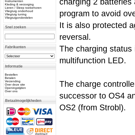
charging 2 batteries 
Instrumenten
Kleding & verzorging
Lieren / Sleep toebehoren
program to avoid ove
Vliegtuig onderhoud
Vliegtuig tuning
Vliegtuigonderdelen
It is also protected 
Snel zoeken
reversal.
The charging status 
Fabrikanten
multifunction LED.
Informatie
Bestellen
Betalen
Verzending
The charge controlle
Over deze site
Openingstijden
Over ons
successor to OS4 and
Betaalmogelijkheden
OS2 (from Strobl).