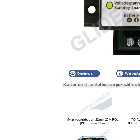
Klanten die dit artikel hebben gekocht koc
Mylar voorgebogen 22mm 25M ROL
TQ-Av
[PBG-22mm-25m]
8.33kHz