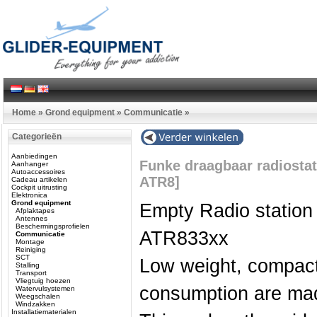
Home
»
Grond equipment
»
Communicatie
»
Categorieën
Aanbiedingen
Funke draagbaar radiostat
Aanhanger
Autoaccessoires
ATR8]
Cadeau artikelen
Cockpit uitrusting
Elektronica
Grond equipment
Empty Radio station f
Afplaktapes
Antennes
Beschermingsprofielen
ATR833xx
Communicatie
Montage
Reiniging
SCT
Low weight, compact
Stalling
Transport
Vliegtuig hoezen
consumption are mad
Watervulsystemen
Weegschalen
Windzakken
Installatiematerialen