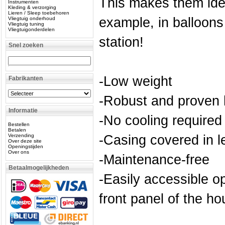
This makes them idea
Instrumenten
Kleding & verzorging
Lieren / Sleep toebehoren
example, in balloons
Vliegtuig onderhoud
Vliegtuig tuning
Vliegtuigonderdelen
station!
Snel zoeken
-Low weight
Fabrikanten
-Robust and proven 
Informatie
-No cooling required
Bestellen
Betalen
Verzending
-Casing covered in l
Over deze site
Openingstijden
Over ons
-Maintenance-free
Betaalmogelijkheden
-Easily accessible o
front panel of the ho