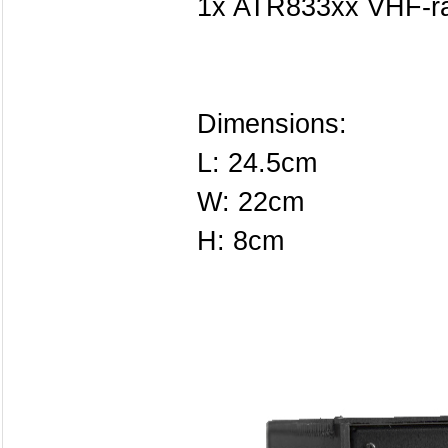
1x ATR833xx VHF-r
Dimensions:
L: 24.5cm
W: 22cm
H: 8cm