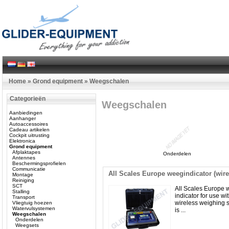
Home
»
Grond equipment
»
Weegschalen
Categorieën
Weegschalen
Aanbiedingen
Aanhanger
Autoaccessoires
Cadeau artikelen
Cockpit uitrusting
Elektronica
Grond equipment
Afplaktapes
Onderdelen
Antennes
Beschermingsprofielen
Communicatie
All Scales Europe weegindicator (wire
Montage
Reiniging
SCT
All Scales Europe 
Stalling
indicator for use wi
Transport
wireless weighing sc
Vliegtuig hoezen
Watervulsystemen
is ...
Weegschalen
Onderdelen
Weegsets