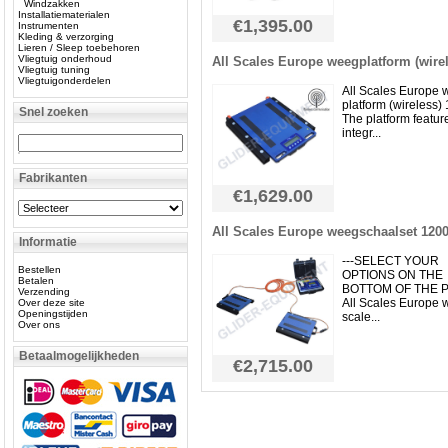
Windzakken
Installatiematerialen
€1,395.00
Instrumenten
Kleding & verzorging
Lieren / Sleep toebehoren
Vliegtuig onderhoud
All Scales Europe weegplatform (wire
Vliegtuig tuning
Vliegtuigonderdelen
All Scales Europe 
platform (wireless)
Snel zoeken
The platform featur
integr...
Fabrikanten
€1,629.00
All Scales Europe weegschaalset 1200
Informatie
---SELECT YOUR
Bestellen
OPTIONS ON THE
Betalen
BOTTOM OF THE P
Verzending
All Scales Europe 
Over deze site
Openingstijden
scale...
Over ons
Betaalmogelijkheden
€2,715.00