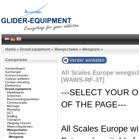
Home
»
Grond equipment
»
Weegschalen
»
Weegsets
»
Categorieën
Aanbiedingen
All Scales Europe weegsch
Aanhanger
Autoaccessoires
[WAWS-RF-3T]
Cadeau artikelen
Cockpit uitrusting
Elektronica
Grond equipment
---SELECT YOUR 
Afplaktapes
Antennes
Beschermingsprofielen
OF THE PAGE---
Communicatie
Montage
Reiniging
SCT
Stalling
Transport
Vliegtuig hoezen
All Scales Europe wi
Watervulsystemen
Weegschalen
Onderdelen
Weegsets