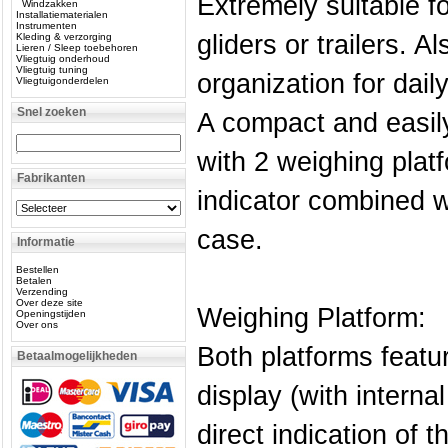
Extremely suitable fo
Windzakken
Installatiematerialen
Instrumenten
gliders or trailers. A
Kleding & verzorging
Lieren / Sleep toebehoren
Vliegtuig onderhoud
Vliegtuig tuning
organization for dail
Vliegtuigonderdelen
Snel zoeken
A compact and easily
with 2 weighing plat
Fabrikanten
indicator combined wi
case.
Informatie
Bestellen
Betalen
Verzending
Over deze site
Weighing Platform:
Openingstijden
Over ons
Both platforms featu
Betaalmogelijkheden
display (with interna
direct indication of t