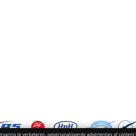
rvaring te verbeteren, gepersonaliseerde advertenties of content 