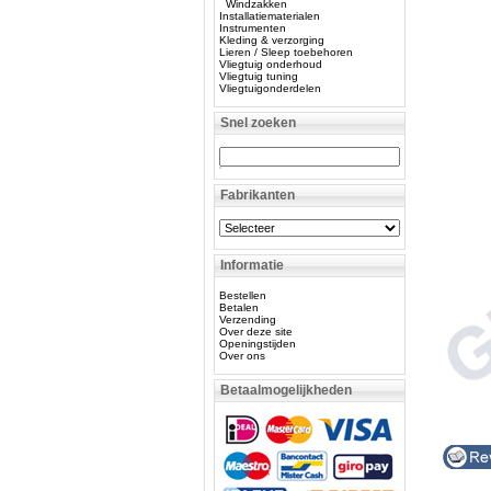
Windzakken
Installatiematerialen
Instrumenten
Kleding & verzorging
Lieren / Sleep toebehoren
Vliegtuig onderhoud
Vliegtuig tuning
Vliegtuigonderdelen
Snel zoeken
Fabrikanten
Informatie
Bestellen
Betalen
Verzending
Over deze site
Openingstijden
Over ons
Betaalmogelijkheden