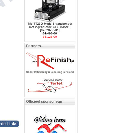
Trig TT23G Mode-S transponder
met ingebouwde GPS klasse-I
[02629-00-01]
€3,499.00
€3,125.00
Partners
Officieel sponsor van