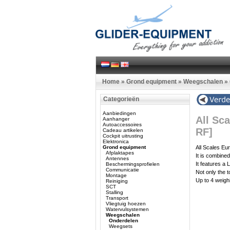
Home
»
Grond equipment
»
Weegschalen
»
Categorieën
Aanbiedingen
All Sc
Aanhanger
Autoaccessoires
RF]
Cadeau artikelen
Cockpit uitrusting
Elektronica
Grond equipment
All Scales Eur
Afplaktapes
It is combined
Antennes
It features a 
Beschermingsprofielen
Communicatie
Not only the t
Montage
Up to 4 weigh
Reiniging
SCT
Stalling
Transport
Vliegtuig hoezen
Watervulsystemen
Weegschalen
Onderdelen
Weegsets