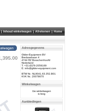
|
Inhoud winkelwagen
|
Afrekenen
|
Home
Adresgegevens
Glider-Equipment BV
1,395.00
Bredasebaan 4
4744 RZ Bosschenhoofd
Nederland
T: +31-(0)76-2059169
E:
info@glider-equipment.com
BTW Nr.: NL8041.63.352.B01
KVK Nr.: 20078670
Winkelwagen
Uw winkelwagen
is leeg
Aanbiedingen