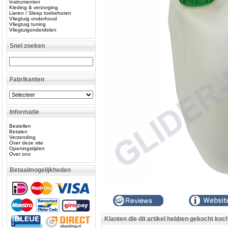
Instrumenten
Kleding & verzorging
Lieren / Sleep toebehoren
Vliegtuig onderhoud
Vliegtuig tuning
Vliegtuigonderdelen
Snel zoeken
Fabrikanten
Informatie
Bestellen
Betalen
Verzending
Over deze site
Openingstijden
Over ons
Betaalmogelijkheden
Klanten die dit artikel hebben gekocht koc