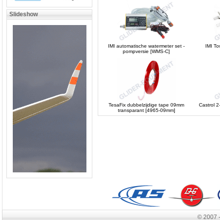
Slideshow
IMI automatische watermeter set -
IMI T
pompversie [WMS-C]
TesaFix dubbelzijdige tape 09mm
Castrol 
transparant [4965-09mm]
© 2007 