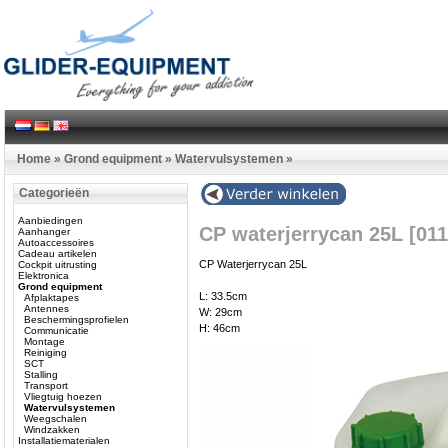
Home
»
Grond equipment
»
Watervulsystemen
»
Categorieën
Aanbiedingen
CP waterjerrycan 25L [01
Aanhanger
Autoaccessoires
Cadeau artikelen
CP Waterjerrycan 25L
Cockpit uitrusting
Elektronica
Grond equipment
L: 33.5cm
Afplaktapes
Antennes
W: 29cm
Beschermingsprofielen
H: 46cm
Communicatie
Montage
Reiniging
SCT
Stalling
Transport
Vliegtuig hoezen
Watervulsystemen
Weegschalen
Windzakken
Installatiematerialen