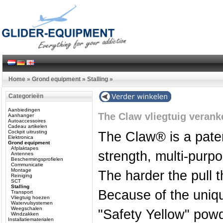
Home
»
Grond equipment
»
Stalling
»
Categorieën
Aanbiedingen
The Claw vliegtuig verank
Aanhanger
Autoaccessoires
Cadeau artikelen
Cockpit uitrusting
The Claw® is a paten
Elektronica
Grond equipment
Afplaktapes
strength, multi-purp
Antennes
Beschermingsprofielen
Communicatie
Montage
The harder the pull t
Reiniging
SCT
Stalling
Because of the uniq
Transport
Vliegtuig hoezen
Watervulsystemen
Weegschalen
"Safety Yellow" pow
Windzakken
Installatiematerialen