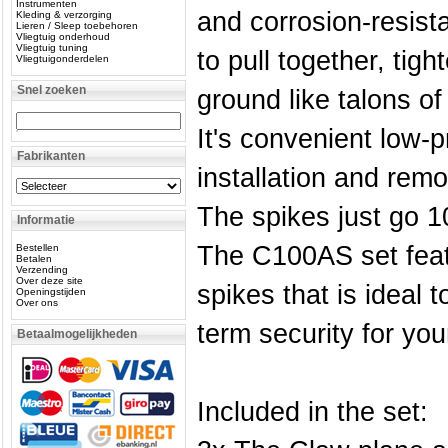
Instrumenten
and corrosion-resista
Kleding & verzorging
Lieren / Sleep toebehoren
Vliegtuig onderhoud
Vliegtuig tuning
to pull together, tigh
Vliegtuigonderdelen
Snel zoeken
ground like talons of
It's convenient low-p
Fabrikanten
installation and remo
The spikes just go 1
Informatie
The C100AS set feat
Bestellen
Betalen
Verzending
Over deze site
spikes that is ideal 
Openingstijden
Over ons
term security for your
Betaalmogelijkheden
Included in the set: