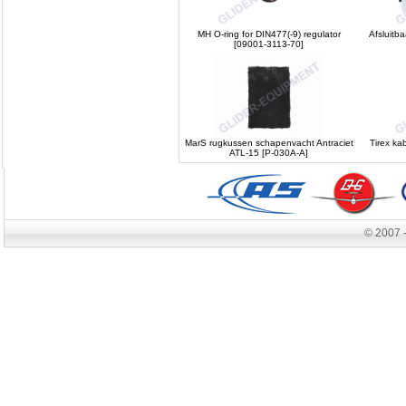
MH O-ring for DIN477(-9) regulator
Afsluitb
[09001-3113-70]
MarS rugkussen schapenvacht Antraciet
Tirex ka
ATL-15 [P-030A-A]
© 2007 