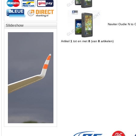
Naviter Oudie N to
Slideshow
Artikel
1
tot en met
8
(van
8
artikelen)