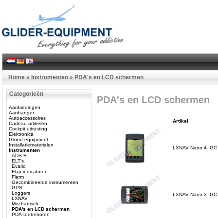
Home
»
Instrumenten
»
PDA's en LCD schermen
Categorieën
PDA's en LCD schermen
Aanbiedingen
Aanhanger
Autoaccessoires
Artikel
Cadeau artikelen
Cockpit uitrusting
Elektronica
Grond equipment
Installatiematerialen
LXNAV Nano 4 IGC 
Instrumenten
ADS-B
ELT's
Evario
Flap indicatoren
Flarm
Gecombineerde instrumenten
GPS
Loggers
LXNAV Nano 3 IGC 
LXNAV
Mechanisch
PDA's en LCD schermen
PDA-toebehoren