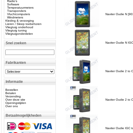
Radio’s
Software
Temperatuurmeters
Transponders
Vluchtcomputers
Naviter Oudie N [9
Windmeters
Kleding & verzorging
Lieren / Sleep toebehoren
Vliegtuig onderhoud
Vliegtuig tuning
Vliegtuigonderdelen
Snel zoeken
Naviter Oudie N IG
Fabrikanten
Naviter Oudie 2 to
Informatie
Bestellen
Betalen
Verzending
Over deze site
Naviter Oudie 2 to
Openingstijden
Over ons
Betaalmogelijkheden
Naviter Oudie IGC 