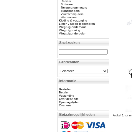
Radio’s
Software
Temperatuurmeters
Transponders
Vluchtcomputers
Windmeters
Kleding & verzorging
Lieren / Sleep toebehoren
Vliegtuig onderhoud
Vliegtuig tuning
Vliegtuigonderdelen
Snel zoeken
Fabrikanten
Informatie
Bestellen
Betalen
Verzending
Over deze site
Openingstijden
Over ons
Betaalmogelijkheden
Artikel
1
tot e