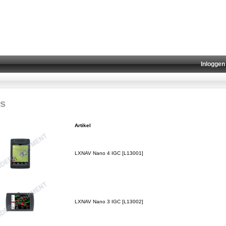
Inloggen
s
Artikel
LXNAV Nano 4 IGC [L13001]
LXNAV Nano 3 IGC [L13002]