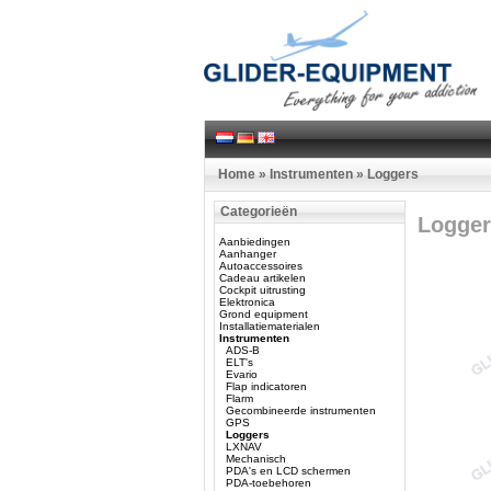
Home
»
Instrumenten
»
Loggers
Categorieën
Logger
Aanbiedingen
Aanhanger
Autoaccessoires
Cadeau artikelen
Cockpit uitrusting
Elektronica
Grond equipment
Installatiematerialen
Instrumenten
ADS-B
ELT's
Evario
Flap indicatoren
Flarm
Gecombineerde instrumenten
GPS
Loggers
LXNAV
Mechanisch
PDA's en LCD schermen
PDA-toebehoren