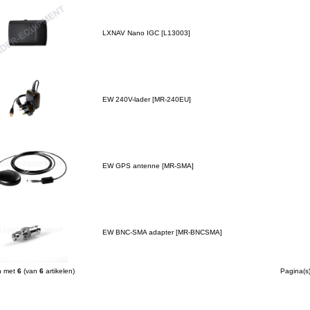
LXNAV Nano IGC [L13003]
EW 240V-lader [MR-240EU]
EW GPS antenne [MR-SMA]
EW BNC-SMA adapter [MR-BNCSMA]
n met
6
(van
6
artikelen)
Pagina(