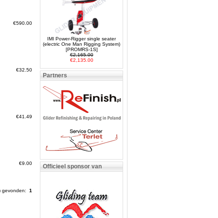
€590.00
IMI Power-Rigger single seater
(electric One Man Rigging System)
[PROMRS-1S]
€2,165.00
€2,135.00
€32.50
Partners
€41.49
€9.00
Officieel sponsor van
s) gevonden:
1