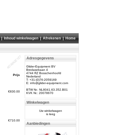
|
Inhoud winkelwagen
|
Afrekenen
|
Home
Adresgegevens
Glider-Equipment BV
Bredasebaan 4
4744 RZ Bosschenhoofd
Prijs
Nederland
T: +31-(0)76-2059169
E:
info@glider-equipment.com
BTW Nr.: NL8041.63.352.B01
€830.00
KVK Nr.: 20078670
Winkelwagen
Uw winkelwagen
is leeg
€710.00
Aanbiedingen