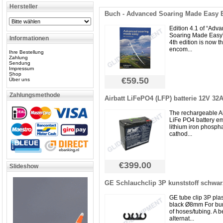
Hersteller
Buch - Advanced Soaring Made Easy E
Edition 4.1 of “Adv
Soaring Made Easy”
Informationen
4th edition is now th
encom...
Ihre Bestellung
Zahlung
Sendung
Impressum
Shop
€59.50
Über uns
Zahlungsmethode
Airbatt LiFePO4 (LFP) batterie 12V 32
The rechargeable Ai
LiFe PO4 battery e
lithium iron phospha
cathod...
€399.00
Slideshow
GE Schlauchclip 3P kunststoff schwa
GE tube clip 3P plas
black Ø8mm For bu
of hoses/tubing. A b
alternat...