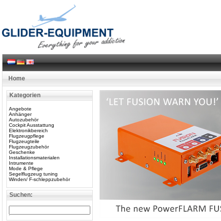
Home
Kategorien
Angebote
Anhänger
Autozubehör
Cockpit Ausstattung
Elektronikbereich
Flugzeugpflege
Flugzeugteile
Flugzeugzubehör
Geschenke
Installationsmaterialen
Intrumente
Mode & Pflege
Segelflugzeug tuning
Winden/ F-schleppzubehör
Suchen: