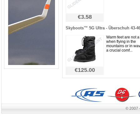
€3.58
Skyboots™ 5G Ultra - Überschuh 43-4
Warm feet are not a
when flying in the
mountains or in wav
a crucial comf...
€125.00
© 2007 