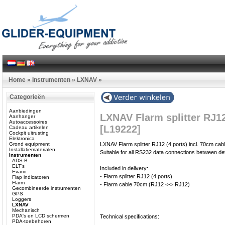
Home
»
Instrumenten
»
LXNAV
»
Categorieën
Aanbiedingen
LXNAV Flarm splitter RJ12
Aanhanger
Autoaccessoires
[L19222]
Cadeau artikelen
Cockpit uitrusting
Elektronica
Grond equipment
LXNAV Flarm splitter RJ12 (4 ports) incl. 70cm cabl
Installatiematerialen
Suitable for all RS232 data connections between dev
Instrumenten
ADS-B
ELT's
Included in delivery:
Evario
- Flarm splitter RJ12 (4 ports)
Flap indicatoren
Flarm
- Flarm cable 70cm (RJ12 <-> RJ12)
Gecombineerde instrumenten
GPS
Loggers
LXNAV
Mechanisch
PDA's en LCD schermen
Technical specifications:
PDA-toebehoren