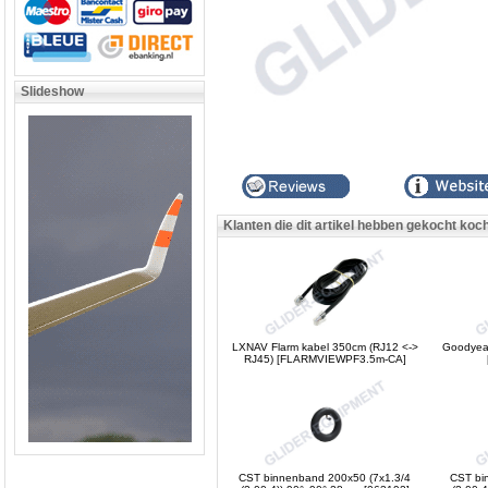
Slideshow
Klanten die dit artikel hebben gekocht koc
LXNAV Flarm kabel 350cm (RJ12 <->
Goodyear
RJ45) [FLARMVIEWPF3.5m-CA]
CST binnenband 200x50 (7x1.3/4
CST bi