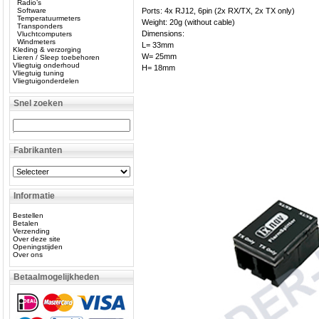
Radio’s
Software
Ports: 4x RJ12, 6pin (2x RX/TX, 2x TX only)
Temperatuurmeters
Weight: 20g (without cable)
Transponders
Dimensions:
Vluchtcomputers
Windmeters
L= 33mm
Kleding & verzorging
W= 25mm
Lieren / Sleep toebehoren
Vliegtuig onderhoud
H= 18mm
Vliegtuig tuning
Vliegtuigonderdelen
Snel zoeken
Fabrikanten
Informatie
Bestellen
Betalen
Verzending
Over deze site
Openingstijden
Over ons
Betaalmogelijkheden