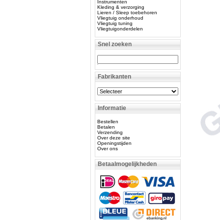
Instrumenten
Kleding & verzorging
Lieren / Sleep toebehoren
Vliegtuig onderhoud
Vliegtuig tuning
Vliegtuigonderdelen
Snel zoeken
Fabrikanten
Informatie
Bestellen
Betalen
Verzending
Over deze site
Openingstijden
Over ons
Betaalmogelijkheden