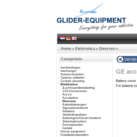
Home
»
Elektronica
»
Diversen
»
Categorieën
Aanbiedingen
GE acc
Aanhanger
Autoaccessoires
Cadeau artikelen
Battery cover f
Cockpit uitrusting
Elektronica
For batterie 
(Luchtvaart)bekabeling
12V-Connectoren
Accu’s
Acculaders
Diversen
Kabelstriptangen
Signaaloverdracht
Stekkers
Verbindingsdelen
Zekeringen/Circuit breakers
Zekeringhouders
Zonnepanelen
Isolatie
Grond equipment
Installatiematerialen