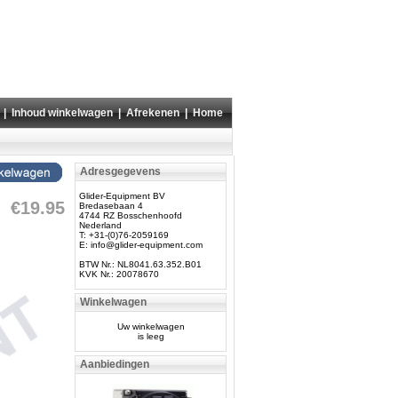
|
Inhoud winkelwagen
|
Afrekenen
|
Home
Adresgegevens
Glider-Equipment BV
€19.95
Bredasebaan 4
4744 RZ Bosschenhoofd
Nederland
T: +31-(0)76-2059169
E:
info@glider-equipment.com
BTW Nr.: NL8041.63.352.B01
KVK Nr.: 20078670
Winkelwagen
Uw winkelwagen
is leeg
Aanbiedingen