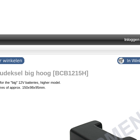
Inloggen
udeksel big hoog [BCB1215H]
or the ''big'' 12V batteries, higher model.
sizes of approx. 150x98x95mm.