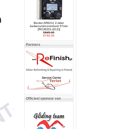
Becker AR6211 2-zitter
bedienunit/controlunit 57mm
[RCU6201-(012)]
€845.00
€769.00
Partners
Officieel sponsor van