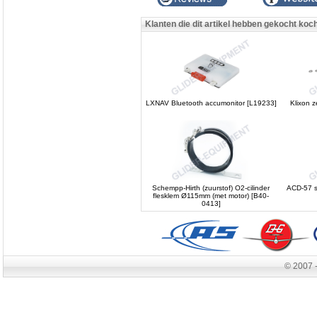
Klanten die dit artikel hebben gekocht koc
LXNAV Bluetooth accumonitor [L19233]
Klixon 
Schempp-Hirth (zuurstof) O2-cilinder
ACD-57 s
flesklem Ø115mm (met motor) [B40-
0413]
© 2007 