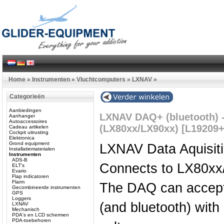
Home
»
Instrumenten
»
Vluchtcomputers
»
LXNAV
»
Categorieën
Aanbiedingen
LXNAV DAQ+ (bluetooth) - 
Aanhanger
Autoaccessoires
(LX80xx/LX90xx) [L19209+
Cadeau artikelen
Cockpit uitrusting
Elektronica
Grond equipment
LXNAV Data Aquisiti
Installatiematerialen
Instrumenten
ADS-B
Connects to LX80xx
ELT's
Evario
Flap indicatoren
Flarm
The DAQ can accept 
Gecombineerde instrumenten
GPS
Loggers
(and bluetooth) with
LXNAV
Mechanisch
PDA's en LCD schermen
PDA-toebehoren