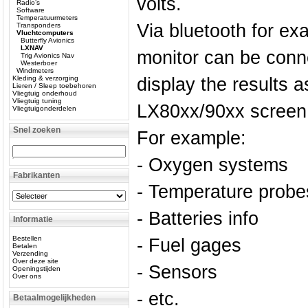
volts.
Radio’s
Software
Temperatuurmeters
Via bluetooth for e
Transponders
Vluchtcomputers
Butterfly Avionics
LXNAV
monitor can be conne
Trig Avionics Nav
Westerboer
Windmeters
Kleding & verzorging
display the results 
Lieren / Sleep toebehoren
Vliegtuig onderhoud
Vliegtuig tuning
LX80xx/90xx screen
Vliegtuigonderdelen
Snel zoeken
For example:
- Oxygen systems
Fabrikanten
- Temperature probe
- Batteries info
Informatie
Bestellen
- Fuel gages
Betalen
Verzending
Over deze site
- Sensors
Openingstijden
Over ons
- etc.
Betaalmogelijkheden