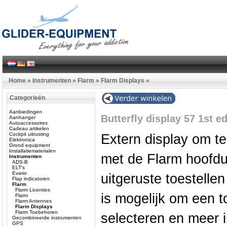
Home
»
Instrumenten
»
Flarm
»
Flarm Displays
»
Categorieën
Aanbiedingen
Butterfly display 57 1st e
Aanhanger
Autoaccessoires
Cadeau artikelen
Cockpit uitrusting
Extern display om te
Elektronica
Grond equipment
Installatiematerialen
met de Flarm hoofdun
Instrumenten
ADS-B
ELT's
Evario
uitgeruste toestelle
Flap indicatoren
Flarm
Flarm Licenties
is mogelijk om een t
Flarm
Flarm Antennes
Flarm Displays
Flarm Toebehoren
selecteren en meer i
Gecombineerde instrumenten
GPS