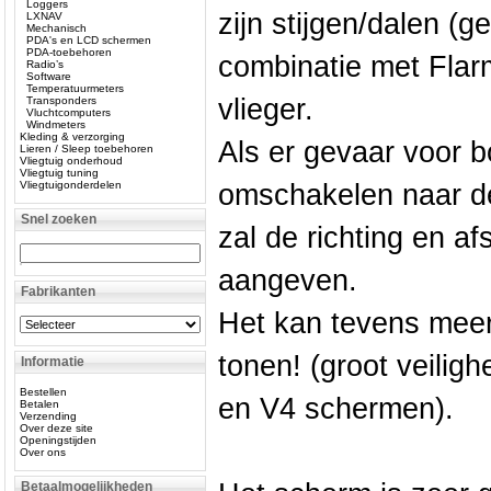
Loggers
zijn stijgen/dalen (
LXNAV
Mechanisch
PDA's en LCD schermen
PDA-toebehoren
combinatie met Flarm
Radio’s
Software
Temperatuurmeters
vlieger.
Transponders
Vluchtcomputers
Windmeters
Kleding & verzorging
Als er gevaar voor bo
Lieren / Sleep toebehoren
Vliegtuig onderhoud
Vliegtuig tuning
Vliegtuigonderdelen
omschakelen naar 
Snel zoeken
zal de richting en a
aangeven.
Fabrikanten
Het kan tevens meerd
tonen! (groot veiligh
Informatie
Bestellen
en V4 schermen).
Betalen
Verzending
Over deze site
Openingstijden
Over ons
Betaalmogelijkheden