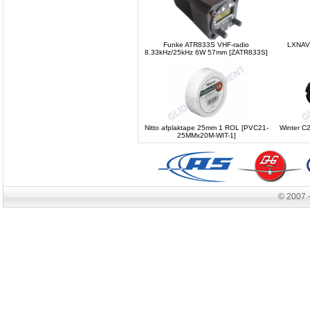
Funke ATR833S VHF-radio
LXNAV 
8.33kHz/25kHz 6W 57mm [ZATR833S]
Nitto afplaktape 25mm 1 ROL [PVC21-
Winter C
25MMx20M-WIT-1]
© 2007 