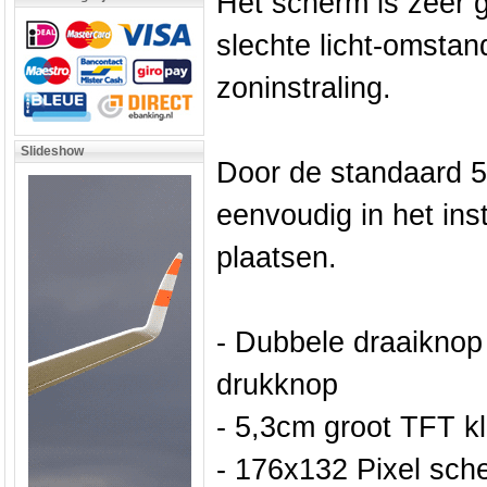
Het scherm is zeer g
slechte licht-omstand
zoninstraling.
Slideshow
Door de standaard 
eenvoudig in het in
plaatsen.
- Dubbele draaiknop
drukknop
- 5,3cm groot TFT k
- 176x132 Pixel sch