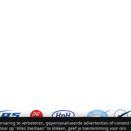
rvaring te verbeteren, gepersonaliseerde advertenties of content 
oor op "Alles toestaan" te klikken, geef je toestemming voor ons
© 2007 - 2026 Glider-Equipment