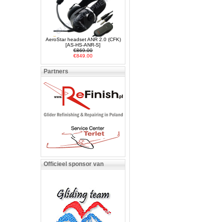
AeroStar headset ANR 2.0 (CFK)
[AS-HS-ANR-S]
€869.00
€849.00
Partners
Officieel sponsor van