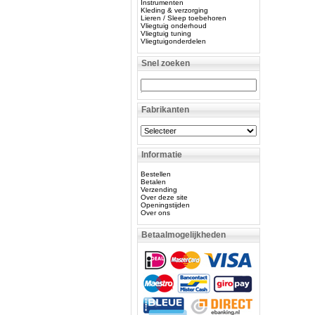
Instrumenten
Kleding & verzorging
Lieren / Sleep toebehoren
Vliegtuig onderhoud
Vliegtuig tuning
Vliegtuigonderdelen
Snel zoeken
Fabrikanten
Informatie
Bestellen
Betalen
Verzending
Over deze site
Openingstijden
Over ons
Betaalmogelijkheden