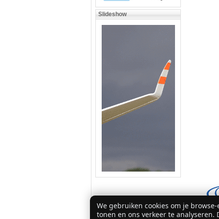
Slideshow
We gebruiken cookies om je browse-e
tonen en ons verkeer te analyseren. D