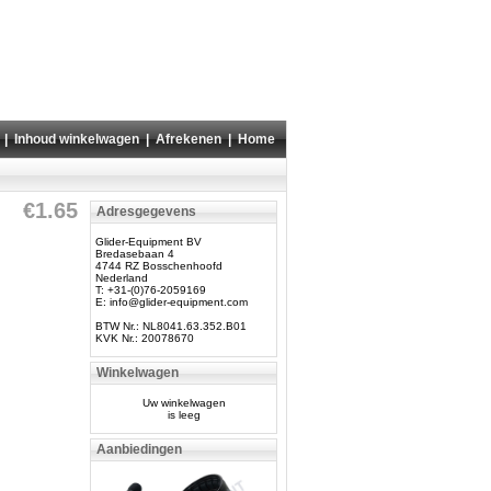
|
Inhoud winkelwagen
|
Afrekenen
|
Home
€1.65
Adresgegevens
Glider-Equipment BV
Bredasebaan 4
4744 RZ Bosschenhoofd
Nederland
T: +31-(0)76-2059169
E:
info@glider-equipment.com
BTW Nr.: NL8041.63.352.B01
KVK Nr.: 20078670
Winkelwagen
Uw winkelwagen
is leeg
Aanbiedingen