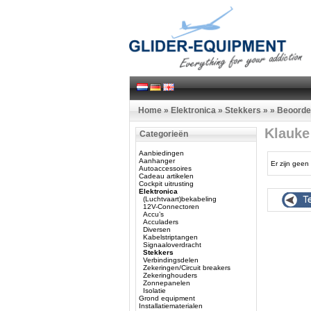
Home
»
Elektronica
»
Stekkers
»
»
Beoorde
Klauke
Categorieën
Aanbiedingen
Aanhanger
Er zijn geen 
Autoaccessoires
Cadeau artikelen
Cockpit uitrusting
Elektronica
(Luchtvaart)bekabeling
12V-Connectoren
Accu’s
Acculaders
Diversen
Kabelstriptangen
Signaaloverdracht
Stekkers
Verbindingsdelen
Zekeringen/Circuit breakers
Zekeringhouders
Zonnepanelen
Isolatie
Grond equipment
Installatiematerialen