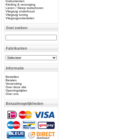
Instrumenten
Kleding & verzorging
Lieren / Sleep toebehoren
Vliegtuig onderhoud
Vliegtuig tuning
Vliegtuigonderdelen
Snel zoeken
Fabrikanten
Informatie
Bestellen
Betalen
Verzending
Over deze site
Openingstijden
Over ons
Betaalmogelijkheden