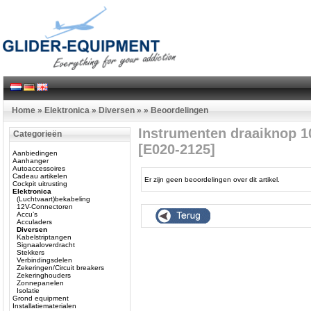
Home
»
Elektronica
»
Diversen
»
»
Beoordelingen
Instrumenten draaiknop 
Categorieën
[E020-2125]
Aanbiedingen
Aanhanger
Autoaccessoires
Cadeau artikelen
Er zijn geen beoordelingen over dit artikel.
Cockpit uitrusting
Elektronica
(Luchtvaart)bekabeling
12V-Connectoren
Accu’s
Acculaders
Diversen
Kabelstriptangen
Signaaloverdracht
Stekkers
Verbindingsdelen
Zekeringen/Circuit breakers
Zekeringhouders
Zonnepanelen
Isolatie
Grond equipment
Installatiematerialen