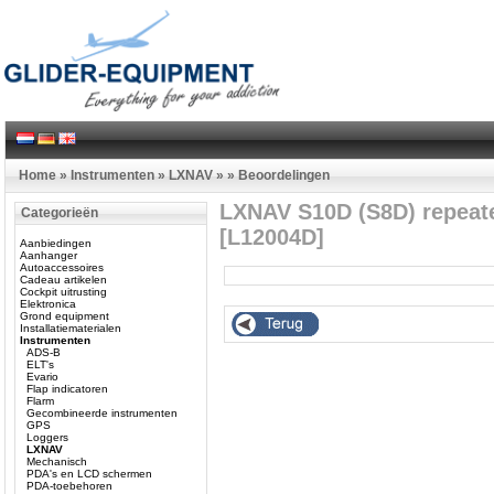
Home
»
Instrumenten
»
LXNAV
»
»
Beoordelingen
LXNAV S10D (S8D) repeat
Categorieën
[L12004D]
Aanbiedingen
Aanhanger
Autoaccessoires
Cadeau artikelen
Cockpit uitrusting
Elektronica
Grond equipment
Installatiematerialen
Instrumenten
ADS-B
ELT's
Evario
Flap indicatoren
Flarm
Gecombineerde instrumenten
GPS
Loggers
LXNAV
Mechanisch
PDA's en LCD schermen
PDA-toebehoren