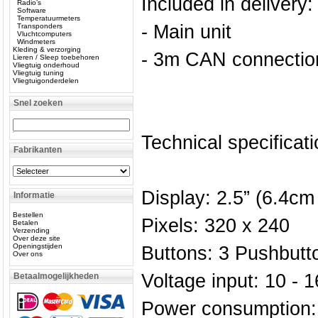
Included in delivery:
Radio’s
Software
Temperatuurmeters
- Main unit
Transponders
Vluchtcomputers
Windmeters
Kleding & verzorging
- 3m CAN connectio
Lieren / Sleep toebehoren
Vliegtuig onderhoud
Vliegtuig tuning
Vliegtuigonderdelen
Snel zoeken
Technical specificati
Fabrikanten
Display: 2.5” (6.4cm
Informatie
Bestellen
Pixels: 320 x 240
Betalen
Verzending
Over deze site
Openingstijden
Buttons: 3 Pushbutt
Over ons
Voltage input: 10 -
Betaalmogelijkheden
Power consumption: