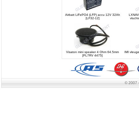
Airbatt LiFePO4 (LFP) accu 12V 32Ah
LXNAV 
[LF32-12]
vluch
Visaton mini speaker 4 Ohm 64.5mm
IMI vleug
[PL7RV 4475]
© 2007 