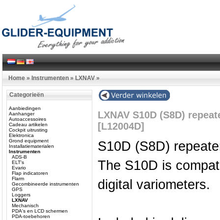
Home
»
Instrumenten
»
LXNAV
»
Categorieën
Aanbiedingen
LXNAV S10D (S8D) repeat
Aanhanger
Autoaccessoires
[L12004D]
Cadeau artikelen
Cockpit uitrusting
Elektronica
Grond equipment
S10D (S8D) repeater
Installatiematerialen
Instrumenten
ADS-B
The S10D is compati
ELT's
Evario
Flap indicatoren
Flarm
digital variometers.
Gecombineerde instrumenten
GPS
Loggers
LXNAV
Mechanisch
PDA's en LCD schermen
PDA-toebehoren