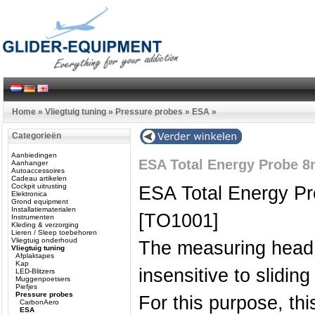
Home
»
Vliegtuig tuning
»
Pressure probes
»
ESA
»
Categorieën
Aanbiedingen
ESA Total Energy Probe 
Aanhanger
Autoaccessoires
Cadeau artikelen
Cockpit uitrusting
ESA Total Energy 
Elektronica
Grond equipment
Installatiematerialen
[TO1001]
Instrumenten
Kleding & verzorging
Lieren / Sleep toebehoren
Vliegtuig onderhoud
The measuring head 
Vliegtuig tuning
Afplaktapes
Kap
insensitive to sliding
LED-Blitzers
Muggenpoetsers
Piefjes
Pressure probes
For this purpose, th
CarbonAero
ESA