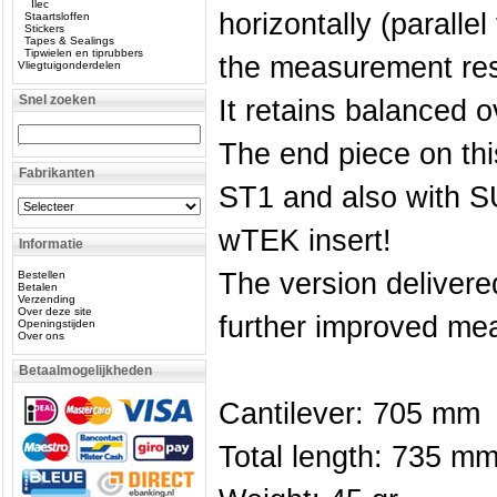
Ilec
horizontally (paralle
Staartsloffen
Stickers
Tapes & Sealings
Tipwielen en tiprubbers
the measurement resu
Vliegtuigonderdelen
Snel zoeken
It retains balanced 
The end piece on thi
Fabrikanten
ST1 and also with S
wTEK insert!
Informatie
The version delivere
Bestellen
Betalen
Verzending
Over deze site
further improved me
Openingstijden
Over ons
Betaalmogelijkheden
Cantilever: 705 mm
Total length: 735 m