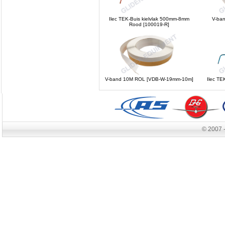
Ilec TEK-Buis kielvlak 500mm-8mm
V-ba
Rood [100019-R]
V-band 10M ROL [VDB-W-19mm-10m]
Ilec TE
© 2007 