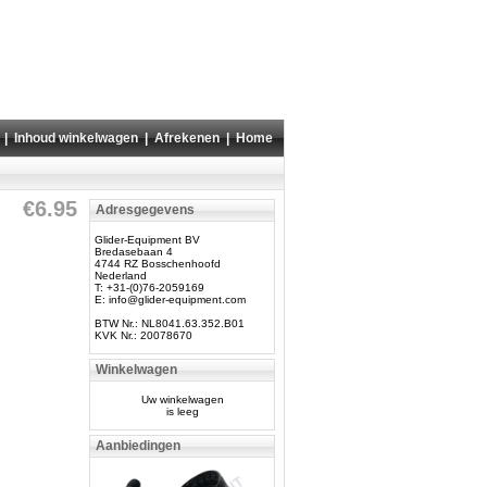
|
Inhoud winkelwagen
|
Afrekenen
|
Home
€6.95
Adresgegevens
Glider-Equipment BV
Bredasebaan 4
4744 RZ Bosschenhoofd
Nederland
T: +31-(0)76-2059169
E:
info@glider-equipment.com
BTW Nr.: NL8041.63.352.B01
KVK Nr.: 20078670
Winkelwagen
Uw winkelwagen
is leeg
Aanbiedingen