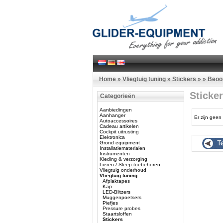
Home
»
Vliegtuig tuning
»
Stickers
»
»
Beoo
Sticke
Categorieën
Aanbiedingen
Aanhanger
Er zijn geen 
Autoaccessoires
Cadeau artikelen
Cockpit uitrusting
Elektronica
Grond equipment
Installatiematerialen
Instrumenten
Kleding & verzorging
Lieren / Sleep toebehoren
Vliegtuig onderhoud
Vliegtuig tuning
Afplaktapes
Kap
LED-Blitzers
Muggenpoetsers
Piefjes
Pressure probes
Staartsloffen
Stickers