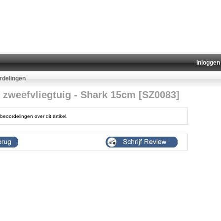
Inloggen
rdelingen
r zweefvliegtuig - Shark 15cm [SZ0083]
beoordelingen over dit artikel.