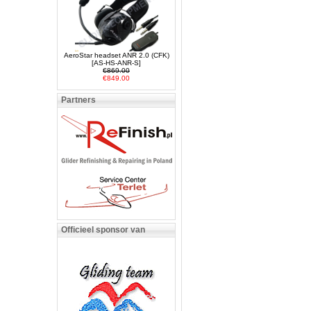
AeroStar headset ANR 2.0 (CFK)
[AS-HS-ANR-S]
€869.00
€849.00
Partners
Officieel sponsor van