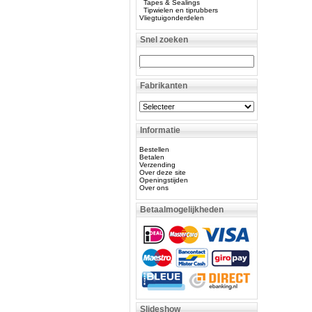
Tapes & Sealings
Tipwielen en tiprubbers
Vliegtuigonderdelen
Snel zoeken
Fabrikanten
Informatie
Bestellen
Betalen
Verzending
Over deze site
Openingstijden
Over ons
Betaalmogelijkheden
Slideshow